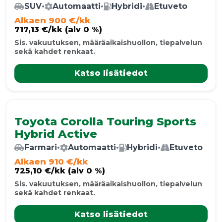
SUV
•
Automaatti
•
Hybridi
•
Etuveto
Alkaen 900 €/kk
717,13 €/kk (alv 0 %)
Sis. vakuutuksen, määräaikaishuollon, tiepalvelun
sekä kahdet renkaat.
Katso lisätiedot
Toyota Corolla Touring Sports
Hybrid Active
Farmari
•
Automaatti
•
Hybridi
•
Etuveto
Alkaen 910 €/kk
725,10 €/kk (alv 0 %)
Sis. vakuutuksen, määräaikaishuollon, tiepalvelun
sekä kahdet renkaat.
Katso lisätiedot