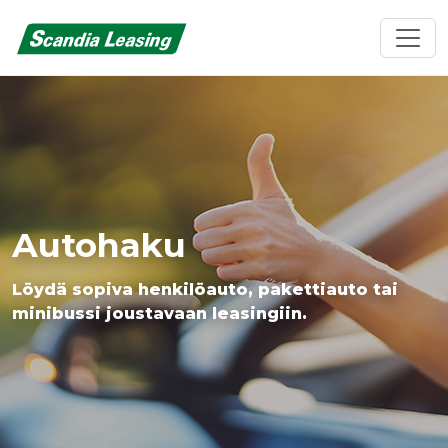
Autohaku
Löydä sopiva henkilöauto, pakettiauto tai
minibussi joustavaan leasingiin.