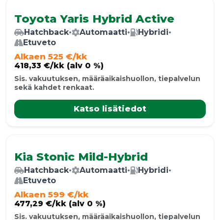
Toyota Yaris Hybrid Active
Hatchback
•
Automaatti
•
Hybridi
•
Etuveto
Alkaen 525 €/kk
418,33 €/kk (alv 0 %)
Sis. vakuutuksen, määräaikaishuollon, tiepalvelun
sekä kahdet renkaat.
Katso lisätiedot
Kia Stonic Mild-Hybrid
Hatchback
•
Automaatti
•
Hybridi
•
Etuveto
Alkaen 599 €/kk
477,29 €/kk (alv 0 %)
Sis. vakuutuksen, määräaikaishuollon, tiepalvelun