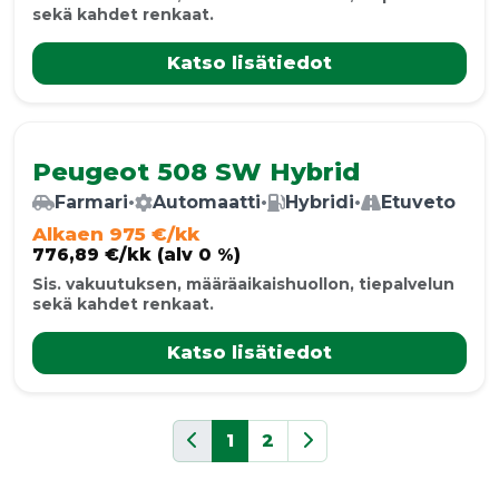
sekä kahdet renkaat.
Katso lisätiedot
Peugeot 508 SW Hybrid
Farmari
•
Automaatti
•
Hybridi
•
Etuveto
Alkaen 975 €/kk
776,89 €/kk (alv 0 %)
Sis. vakuutuksen, määräaikaishuollon, tiepalvelun
sekä kahdet renkaat.
Katso lisätiedot
1
2