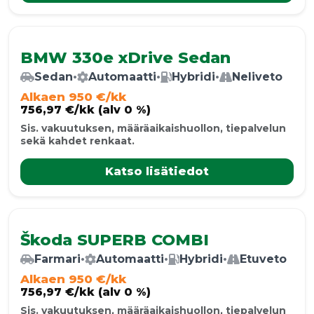
BMW 330e xDrive Sedan
Sedan
•
Automaatti
•
Hybridi
•
Neliveto
Alkaen 950 €/kk
756,97 €/kk (alv 0 %)
Sis. vakuutuksen, määräaikaishuollon, tiepalvelun
sekä kahdet renkaat.
Katso lisätiedot
Škoda SUPERB COMBI
Farmari
•
Automaatti
•
Hybridi
•
Etuveto
Alkaen 950 €/kk
756,97 €/kk (alv 0 %)
Sis. vakuutuksen, määräaikaishuollon, tiepalvelun