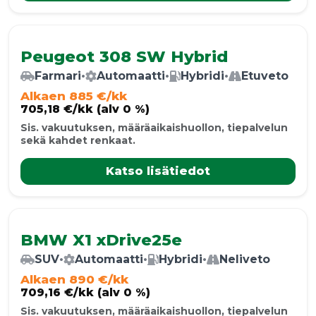
Peugeot 308 SW Hybrid
Farmari
•
Automaatti
•
Hybridi
•
Etuveto
Alkaen 885 €/kk
705,18 €/kk (alv 0 %)
Sis. vakuutuksen, määräaikaishuollon, tiepalvelun
sekä kahdet renkaat.
Katso lisätiedot
BMW X1 xDrive25e
SUV
•
Automaatti
•
Hybridi
•
Neliveto
Alkaen 890 €/kk
709,16 €/kk (alv 0 %)
Sis. vakuutuksen, määräaikaishuollon, tiepalvelun