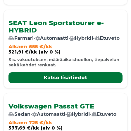
SEAT Leon Sportstourer e-
HYBRID
Farmari
•
Automaatti
•
Hybridi
•
Etuveto
Alkaen 655 €/kk
521,91 €/kk (alv 0 %)
Sis. vakuutuksen, määräaikaishuollon, tiepalvelun
sekä kahdet renkaat.
Katso lisätiedot
Volkswagen Passat GTE
Sedan
•
Automaatti
•
Hybridi
•
Etuveto
Alkaen 725 €/kk
577,69 €/kk (alv 0 %)