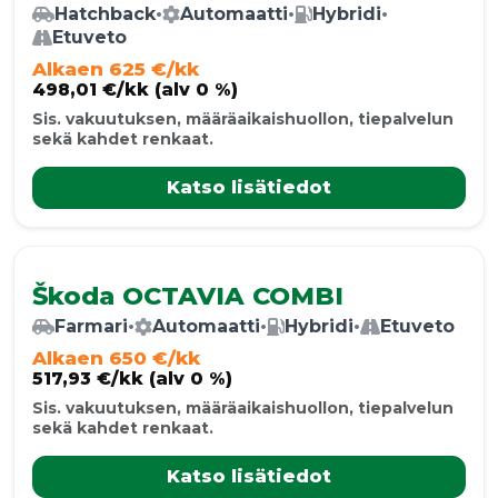
Hatchback
•
Automaatti
•
Hybridi
•
Etuveto
Alkaen 625 €/kk
498,01 €/kk (alv 0 %)
Sis. vakuutuksen, määräaikaishuollon, tiepalvelun
sekä kahdet renkaat.
Katso lisätiedot
Škoda OCTAVIA COMBI
Farmari
•
Automaatti
•
Hybridi
•
Etuveto
Alkaen 650 €/kk
517,93 €/kk (alv 0 %)
Sis. vakuutuksen, määräaikaishuollon, tiepalvelun
sekä kahdet renkaat.
Katso lisätiedot