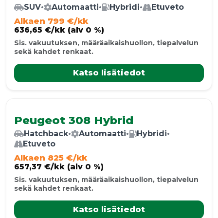
SUV
•
Automaatti
•
Hybridi
•
Etuveto
Alkaen 799 €/kk
636,65 €/kk (alv 0 %)
Sis. vakuutuksen, määräaikaishuollon, tiepalvelun
sekä kahdet renkaat.
Katso lisätiedot
Peugeot 308 Hybrid
Hatchback
•
Automaatti
•
Hybridi
•
Etuveto
Alkaen 825 €/kk
657,37 €/kk (alv 0 %)
Sis. vakuutuksen, määräaikaishuollon, tiepalvelun
sekä kahdet renkaat.
Katso lisätiedot