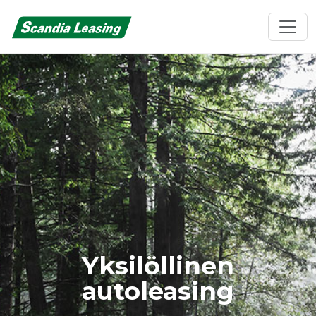
Yksilöllinen
autoleasing