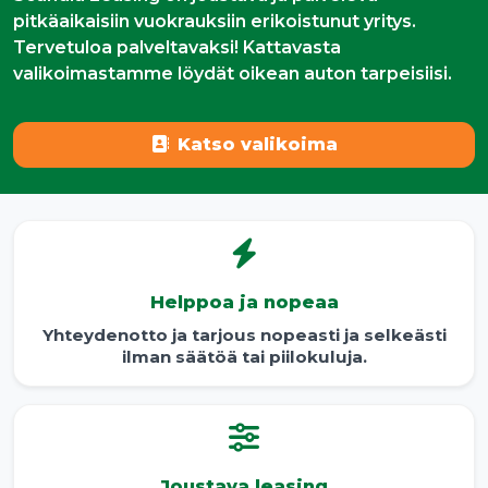
pitkäaikaisiin vuokrauksiin erikoistunut yritys.
Tervetuloa palveltavaksi! Kattavasta
valikoimastamme löydät oikean auton tarpeisiisi.
Katso valikoima
Helppoa ja nopeaa
Yhteydenotto ja tarjous nopeasti ja selkeästi
ilman säätöä tai piilokuluja.
Joustava leasing