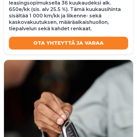
leasingsopimuksella 36 kuukaudeksi alk.
650e/kk (sis. alv 25.5 %). Tämä kuukausihinta
sisältää 1 000 km/kk ja liikenne- sekä
kaskovakuutuksen, määräaikaishuollon,
tiepalvelun sekä kahdet renkaat.
OTA YHTEYTTÄ JA VARAA