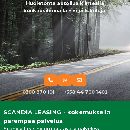
Huoletonta autoilua kiinteällä
kuukausihinnalla - ei piilokuluja.
0300 870 101
|
+358 44 700 1402
SCANDIA LEASING - kokemuksella
parempaa palvelua
Scandia Leasing on joustava ja palveleva