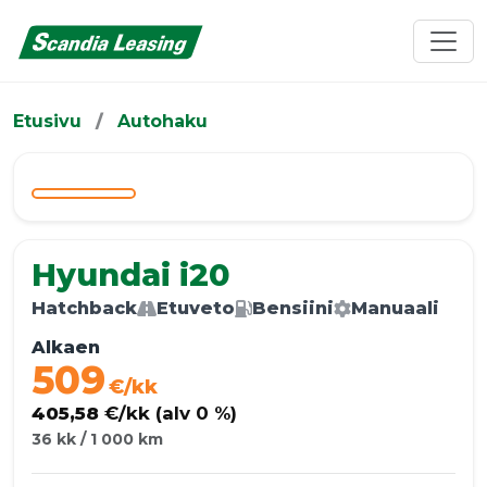
Etusivu
/
Autohaku
Edellinen
Seuraa
Hyundai i20
Hatchback
Etuveto
Bensiini
Manuaali
Alkaen
509
€/kk
405,58
€/kk (alv 0 %)
36 kk / 1 000 km