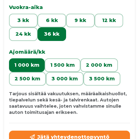
Vuokra-aika
3 kk
6 kk
9 kk
12 kk
24 kk
36 kk
Ajomäärä/kk
1 000 km
1 500 km
2 000 km
2 500 km
3 000 km
3 500 km
Tarjous sisältää vakuutuksen, määräaikaishuollot,
tiepalvelun sekä kesä- ja talvirenkaat. Autojen
saatavuus vaihtelee, joten vahvistamme sinulle
auton toimitusajan erikseen.
Jätä yhteydenottopyyntö