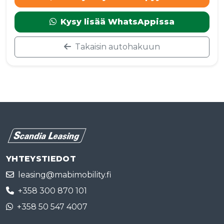
Kysy lisää WhatsAppissa
Takaisin autohakuun
YHTEYSTIEDOT
leasing@mabimobility.fi
+358 300 870 101
+358 50 547 4007