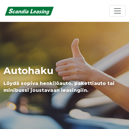
Autohaku
Löydä sopiva henkilöauto, pakettiauto tai
minibussi joustavaan leasingiin.