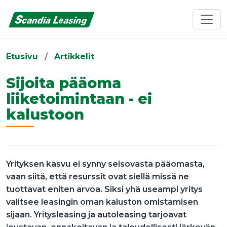
Etusivu
/
Artikkelit
Sijoita pääoma
liiketoimintaan - ei
kalustoon
Yrityksen kasvu ei synny seisovasta pääomasta,
vaan siitä, että resurssit ovat siellä missä ne
tuottavat eniten arvoa. Siksi yhä useampi yritys
valitsee leasingin oman kaluston omistamisen
sijaan. Yritysleasing ja autoleasing tarjoavat