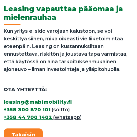
Leasing vapauttaa pääomaa ja
mielenrauhaa
Kun yritys ei sido varojaan kalustoon, se voi
keskittyä siihen, mikä oikeasti vie liiketoimintaa
eteenpäin. Leasing on kustannuksiltaan
ennustettava, riskitön ja joustava tapa varmistaa,
että käytössä on aina tarkoituksenmukainen
ajoneuvo – ilman investointeja ja ylläpitohuolia.
OTA YHTEYTTÄ:
leasing@mabimobility.fi
+358 300 870 101
(soitto)
+358 44 700 1402
(whatsapp)
Takaisin