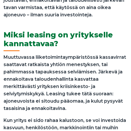
joustavan, ennakoitavan ja taloudellisesti järkevän
tavan varmistaa, että käytössä on aina oikea
ajoneuvo – ilman suuria investointeja.
Miksi leasing on yritykselle
kannattavaa?
Muuttuvassa liiketoimintaympäristössä kassavirrat
saattavat ratkaista yhtiön menestyksen, tai
pahimmassa tapauksessa selviämisen. Järkevä ja
ennakoitava taloudenhallinta kasvattaa
merkittävästi yrityksen kriisinkesto- ja
selviytymiskykyä. Leasing tukee tätä suoraan:
ajoneuvoista ei sitoudu pääomaa, ja kulut pysyvät
tasaisina ja ennakoitavina.
Kun yritys ei sido rahaa kalustoon, se voi investoida
kasvuun, henkilöstöön, markkinointiin tai muihin